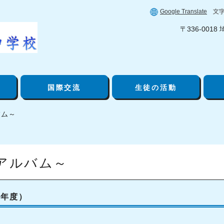
Google Translate
〒336-001
国際交流
生徒の活動
バム～
アルバム～
7年度
）