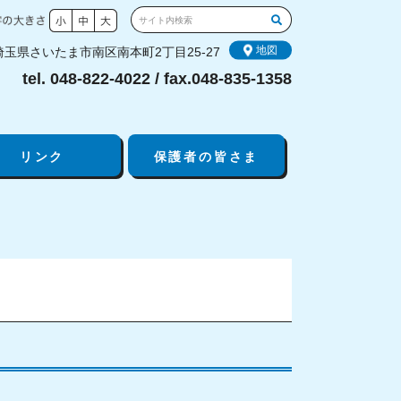
地図
8 埼玉県さいたま市南区南本町2丁目25-27
tel. 048-822-4022 / fax.048-835-1358
リンク
保護者の皆さま
現
こ
在
こ
位
か
置
ら
本
文
で
す